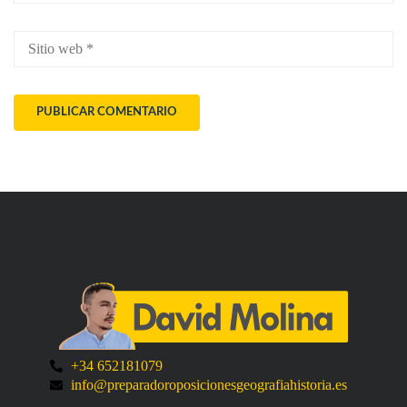
+34 652181079
info@preparadoroposicionesgeografiahistoria.es