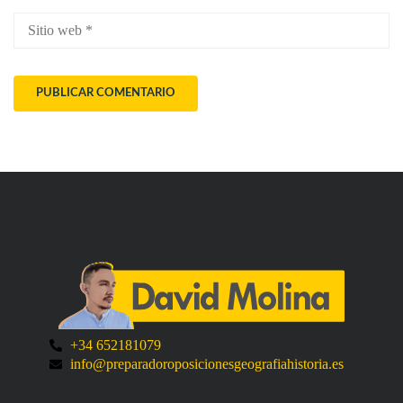
+34 652181079
info@preparadoroposicionesgeografiahistoria.es