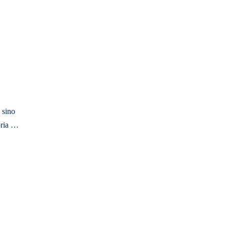
 sino
toria …