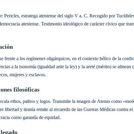
r: Pericles, estratega ateniense del siglo V a. C. Recogido por Tucídide
 democracia ateniense. Testimonio ideológico de carácter cívico que trans
zación
se frente a los regímenes oligárquicos, en el contexto bélico de la conf
encias a la isonomía (igualdad ante la ley) y la areté (mérito) se alinean
ecos, mujeres y esclavos.
iones filosóficas
ercala ethos, pathos y logos. Transmite la imagen de Atenas como «modelo
e libertad y tiranía remite al recuerdo de las Guerras Médicas contra el
racia como garantía de equidad.
 legado