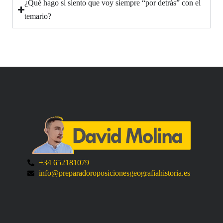
¿Qué hago si siento que voy siempre “por detrás” con el
temario?
+34 652181079
info@preparadoroposicionesgeografiahistoria.es