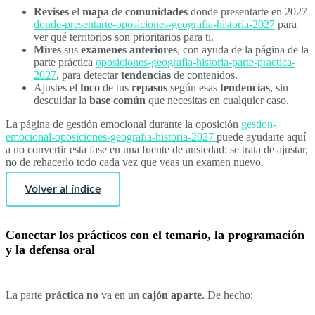
Revises
el
mapa
de
comunidades
donde presentarte en 2027
donde-presentarte-oposiciones-geografia-historia-2027
para
ver qué territorios son prioritarios para ti.
Mires
sus
exámenes
anteriores
, con ayuda de la página de la
parte práctica
oposiciones-geografia-historia-parte-practica-
2027
, para detectar
tendencias
de contenidos.
Ajustes el
foco
de tus
repasos
según esas
tendencias
, sin
descuidar la
base común
que necesitas en cualquier caso.
La página de gestión emocional durante la oposición
gestion-
emocional-oposiciones-geografia-historia-2027
puede ayudarte aquí
a no convertir esta fase en una fuente de ansiedad: se trata de ajustar,
no de rehacerlo todo cada vez que veas un examen nuevo.
Volver al índice
Conectar los prácticos con el temario, la programación
y la defensa oral
La parte
práctica
no
va en un
cajón aparte
. De hecho: