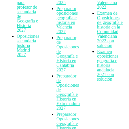
para
2025
Valenciana
profesor de
2022
Preparador
secundaria
oposiciones
Examen de
de
geografía e
Oposiciones
Geografía e
historia en
de geografía e
Historia
Valencia
historia en la
2027
2027
Comunidad
Oposiciones
Valenciana
Preparador
secundaria
2022 con
de
historia
solución
Oposiciones
Madrid
de
Examen
2027
Geografía e
oposiciones
Historia en
geografía e
Cantabria
historia
2027
andalucía
2021 con
Preparador
solución
de
Oposiciones
de
Geografía e
Historia en
Extremadura
2027
Preparador
Oposiciones
Geografía e
Historia en