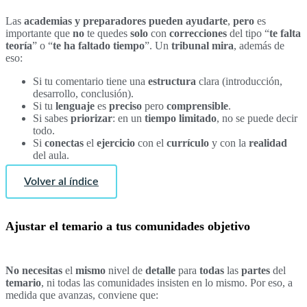
Las
academias y preparadores
pueden ayudarte
,
pero
es
importante que
no
te quedes
solo
con
correcciones
del tipo “
te falta
teoría
” o “
te ha faltado tiempo
”. Un
tribunal mira
, además de
eso:
Si tu comentario tiene una
estructura
clara (introducción,
desarrollo, conclusión).
Si tu
lenguaje
es
preciso
pero
comprensible
.
Si sabes
priorizar
: en un
tiempo limitado
, no se puede decir
todo.
Si
conectas
el
ejercicio
con el
currículo
y con la
realidad
del aula.
Volver al índice
Ajustar el temario a tus comunidades objetivo
No
necesitas
el
mismo
nivel de
detalle
para
todas
las
partes
del
temario
, ni todas las comunidades insisten en lo mismo. Por eso, a
medida que avanzas, conviene que: