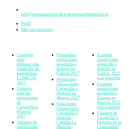
info@preparadoroposicionesgeografiahistoria.es
Perfil
Mis suscripciones
Consejos
Preparador
Examen
para
oposiciones
oposiciones
elaborar una
geografía e
geografía e
Situación de
historia en
historia en
aprendizaje
Galicia 2027
Galicia 2022
LOMLOE
con solución
Preparador
2027
Oposiciones
Examen
Temario
Geografía e
oposiciones
para las
Historia en
geografía e
oposiciones
Murcia 2027
historia en
de
Murcia 2022
Soluciones
Geografía e
con solución
Oposiciones
Historia
Geografía e
Examen de
2027
Historia
Geografía e
Temario de
Castilla-La
Historia en la
oposiciones
Mancha
Comunidad