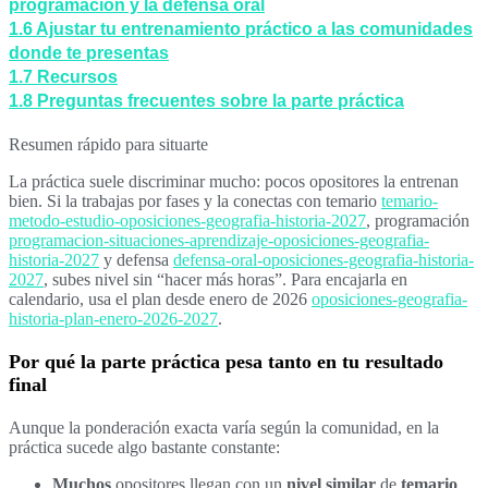
programación y la defensa oral
1.6
Ajustar tu entrenamiento práctico a las comunidades
donde te presentas
1.7
Recursos
1.8
Preguntas frecuentes sobre la parte práctica
Resumen rápido para situarte
La práctica suele discriminar mucho: pocos opositores la entrenan
bien. Si la trabajas por fases y la conectas con temario
temario-
metodo-estudio-oposiciones-geografia-historia-2027
, programación
programacion-situaciones-aprendizaje-oposiciones-geografia-
historia-2027
y defensa
defensa-oral-oposiciones-geografia-historia-
2027
, subes nivel sin “hacer más horas”. Para encajarla en
calendario, usa el plan desde enero de 2026
oposiciones-geografia-
historia-plan-enero-2026-2027
.
Por qué la parte práctica pesa tanto en tu resultado
final
Aunque la ponderación exacta varía según la comunidad, en la
práctica sucede algo bastante constante:
Muchos
opositores llegan con un
nivel
similar
de
temario
.