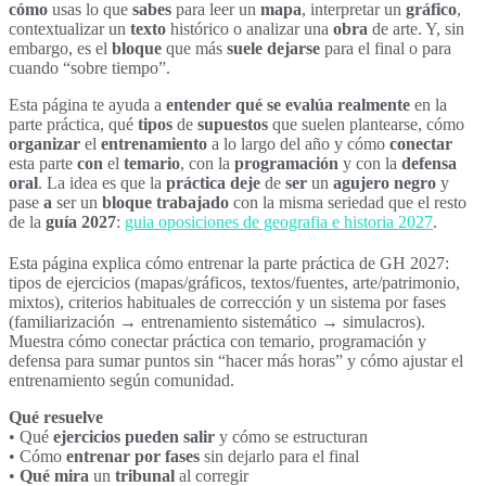
cómo
usas lo que
sabes
para leer un
mapa
, interpretar un
gráfico
,
contextualizar un
texto
histórico o analizar una
obra
de arte. Y, sin
embargo, es el
bloque
que más
suele
dejarse
para el final o para
cuando “sobre tiempo”.
Esta página te ayuda a
entender
qué se evalúa
realmente
en la
parte práctica, qué
tipos
de
supuestos
que suelen plantearse, cómo
organizar
el
entrenamiento
a lo largo del año y cómo
conectar
esta parte
con
el
temario
, con la
programación
y con la
defensa
oral
. La idea es que la
práctica
deje
de
ser
un
agujero negro
y
pase
a
ser un
bloque trabajado
con la misma seriedad que el resto
de la
guía 2027
:
guia oposiciones de geografia e historia 2027
.
Esta página explica cómo entrenar la parte práctica de GH 2027:
tipos de ejercicios (mapas/gráficos, textos/fuentes, arte/patrimonio,
mixtos), criterios habituales de corrección y un sistema por fases
(familiarización → entrenamiento sistemático → simulacros).
Muestra cómo conectar práctica con temario, programación y
defensa para sumar puntos sin “hacer más horas” y cómo ajustar el
entrenamiento según comunidad.
Qué resuelve
• Qué
ejercicios
pueden salir
y cómo se estructuran
• Cómo
entrenar por fases
sin dejarlo para el final
•
Qué mira
un
tribunal
al corregir