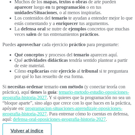
Muchos de los
mapas, textos o obras
de arte pueden
aparecer
luego
en
tu
programación
o en tus
unidades/Situaciones
, o al menos inspirarlas.
Los contenidos del
temario
te ayudan a entender mejor lo que
estás comentando y a
enriquecer
tus argumentos.
La
defensa oral
se nutre de
ejemplos
concretos que muchas
veces
salen
de tus entrenamientos
prácticos
.
Puedes
aprovechar
cada ejercicio
práctico
para preguntarte:
Qué
conceptos
y procesos del
temario
aparecen aquí.
Qué
actividades
didácticas
tendría sentido plantear a partir
de este material.
Cómo
explicarías
este
ejercicio
al
tribunal
si te preguntara
por qué lo has resuelto de esa forma.
Si
necesitas
ordenar
temario
con método
(y conectar teoría con
práctica), aquí
tienes
la
guía
:
temario-metodo-estudio-oposiciones-
geografia-historia-2027
. Y si quieres que la programación no sea un
“bloque aparte”, sino algo que crece con lo que haces en la práctica,
apóyate en:
programacion-situaciones-aprendizaje-oposiciones-
geografia-historia-2027
. Para entrenar cómo lo cuentas en defensa,
aquí:
defensa-oral-oposiciones-geografia-historia-2027
.
Volver al índice