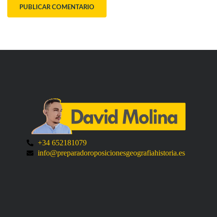
+34 652181079
info@preparadoroposicionesgeografiahistoria.es