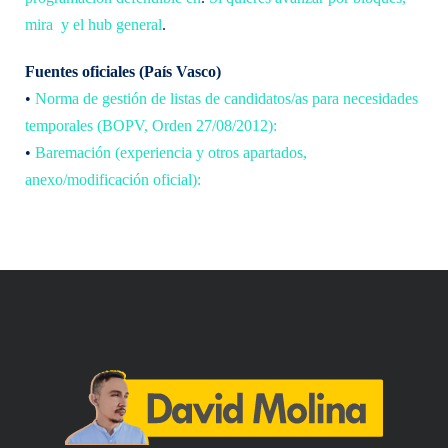
mira
y el hub general
.
Fuentes oficiales (País Vasco)
•
Norma de gestión de listas de candidatos/as para necesidades
temporales (BOPV, Orden 27/08/2012):
•
Baremación (experiencia y otros apartados,
anexo/modificación oficial):