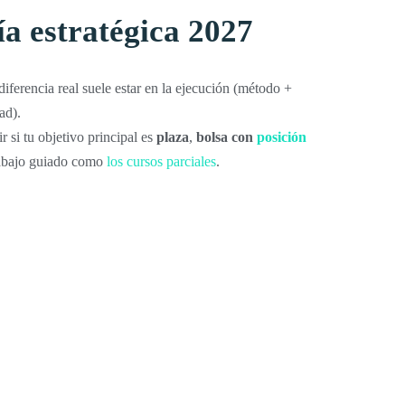
ía estratégica 2027
diferencia real suele estar en la ejecución (método +
ad).
 si tu objetivo principal es
plaza
,
bolsa con
posición
rabajo guiado como
los cursos parciales
.