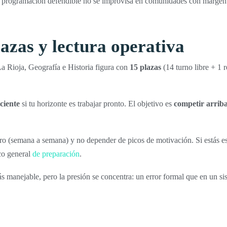
programación defendible no se improvisa en comunidades con margen 
azas y lectura operativa
 Rioja, Geografía e Historia figura con
15 plazas
(14 turno libre + 1 r
ciente
si tu horizonte es trabajar pronto. El objetivo es
competir arrib
aro (semana a semana) y no depender de picos de motivación. Si estás
co general
de preparación
.
s manejable, pero la presión se concentra: un error formal que en un si