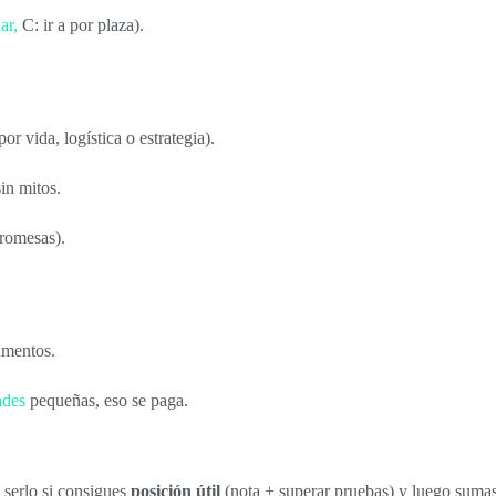
ar,
C: ir a por plaza).
r vida, logística o estrategia).
in mitos.
promesas).
umentos.
ades
pequeñas, eso se paga.
 serlo si consigues
posición útil
(nota + superar pruebas) y luego sumas