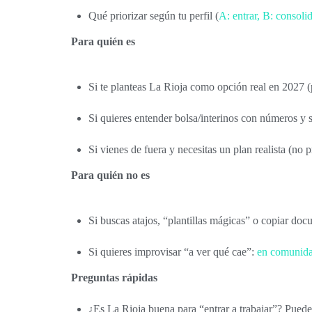
Qué priorizar según tu perfil (
A: entrar, B: consolid
Para quién es
Si te planteas La Rioja como opción real en 2027 (po
Si quieres entender bolsa/interinos con números y s
Si vienes de fuera y necesitas un plan realista (no 
Para quién no es
Si buscas atajos, “plantillas mágicas” o copiar doc
Si quieres improvisar “a ver qué cae”:
en comunid
Preguntas rápidas
¿Es La Rioja buena para “entrar a trabajar”? Puede