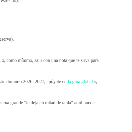
estrecho).
eserva).
a
o, como mínimo, salir con una nota que te sirva para
 estructurando 2026–2027, apóyate en
la guía global
y,
stema grande “te deja en mitad de tabla” aquí puede