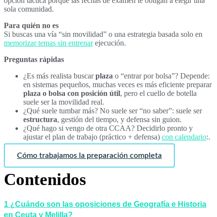
opción táctica porque las fechas de examen te obligan a elegir una
sola comunidad.
Para quién no es
Si buscas una vía “sin movilidad” o una estrategia basada solo en
memorizar temas sin entrenar
ejecución.
Preguntas rápidas
¿Es más realista buscar
plaza
o “entrar por bolsa”? Depende:
en sistemas pequeños, muchas veces es más eficiente preparar
plaza o bolsa con posición útil
, pero el cuello de botella
suele ser la movilidad real.
¿Qué suele tumbar más? No suele ser “no saber”: suele ser
estructura
, gestión del tiempo, y defensa sin guion.
¿Qué hago si vengo de otra CCAA? Decidirlo pronto y
ajustar el plan de trabajo (práctico + defensa)
con calendario
:.
Cómo trabajamos la preparación completa
Contenidos
1
¿Cuándo son las oposiciones de Geografía e Historia
en Ceuta y Melilla?