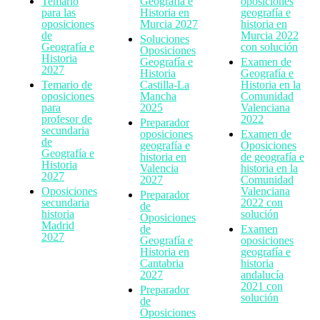
Temario
Geografía e
oposiciones
para las
Historia en
geografía e
oposiciones
Murcia 2027
historia en
de
Murcia 2022
Soluciones
Geografía e
con solución
Oposiciones
Historia
Geografía e
Examen de
2027
Historia
Geografía e
Temario de
Castilla-La
Historia en la
oposiciones
Mancha
Comunidad
para
2025
Valenciana
profesor de
2022
Preparador
secundaria
oposiciones
Examen de
de
geografía e
Oposiciones
Geografía e
historia en
de geografía e
Historia
Valencia
historia en la
2027
2027
Comunidad
Oposiciones
Valenciana
Preparador
secundaria
2022 con
de
historia
solución
Oposiciones
Madrid
de
Examen
2027
Geografía e
oposiciones
Historia en
geografía e
Cantabria
historia
2027
andalucía
2021 con
Preparador
solución
de
Oposiciones