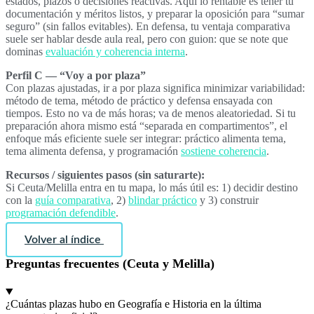
estados, plazos o decisiones reactivas. Aquí lo rentable es tener tu
documentación y méritos listos, y preparar la oposición para “sumar
seguro” (sin fallos evitables). En defensa, tu ventaja comparativa
suele ser hablar desde aula real, pero con guion: que se note que
dominas
evaluación y coherencia interna
.
Perfil C — “Voy a por plaza”
Con plazas ajustadas, ir a por plaza significa minimizar variabilidad:
método de tema, método de práctico y defensa ensayada con
tiempos. Esto no va de más horas; va de menos aleatoriedad. Si tu
preparación ahora mismo está “separada en compartimentos”, el
enfoque más eficiente suele ser integrar: práctico alimenta tema,
tema alimenta defensa, y programación
sostiene coherencia
.
Recursos / siguientes pasos (sin saturarte):
Si Ceuta/Melilla entra en tu mapa, lo más útil es: 1) decidir destino
con la
guía comparativa
, 2)
blindar práctico
y 3) construir
programación defendible
.
Volver al índice
Preguntas frecuentes (Ceuta y Melilla)
¿Cuántas plazas hubo en Geografía e Historia en la última