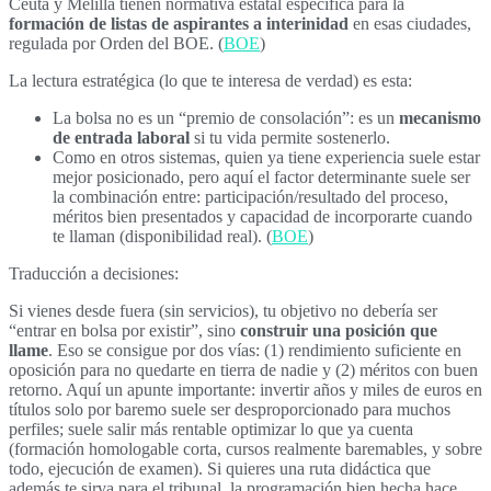
Ceuta y Melilla tienen normativa estatal específica para la
formación de listas de aspirantes a interinidad
en esas ciudades,
regulada por Orden del BOE. (
BOE
)
La lectura estratégica (lo que te interesa de verdad) es esta:
La bolsa no es un “premio de consolación”: es un
mecanismo
de entrada laboral
si tu vida permite sostenerlo.
Como en otros sistemas, quien ya tiene experiencia suele estar
mejor posicionado, pero aquí el factor determinante suele ser
la combinación entre: participación/resultado del proceso,
méritos bien presentados y capacidad de incorporarte cuando
te llaman (disponibilidad real). (
BOE
)
Traducción a decisiones:
Si vienes desde fuera (sin servicios), tu objetivo no debería ser
“entrar en bolsa por existir”, sino
construir una posición que
llame
. Eso se consigue por dos vías: (1) rendimiento suficiente en
oposición para no quedarte en tierra de nadie y (2) méritos con buen
retorno. Aquí un apunte importante: invertir años y miles de euros en
títulos solo por baremo suele ser desproporcionado para muchos
perfiles; suele salir más rentable optimizar lo que ya cuenta
(formación homologable corta, cursos realmente baremables, y sobre
todo, ejecución de examen). Si quieres una ruta didáctica que
además te sirva para el tribunal, la programación bien hecha hace