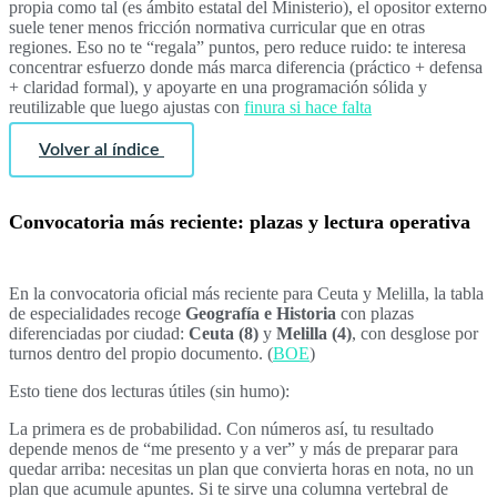
propia como tal (es ámbito estatal del Ministerio), el opositor externo
suele tener menos fricción normativa curricular que en otras
regiones. Eso no te “regala” puntos, pero reduce ruido: te interesa
concentrar esfuerzo donde más marca diferencia (práctico + defensa
+ claridad formal), y apoyarte en una programación sólida y
reutilizable que luego ajustas con
finura si hace falta
Volver al índice
Convocatoria más reciente: plazas y lectura operativa
En la convocatoria oficial más reciente para Ceuta y Melilla, la tabla
de especialidades recoge
Geografía e Historia
con plazas
diferenciadas por ciudad:
Ceuta (8)
y
Melilla (4)
, con desglose por
turnos dentro del propio documento. (
BOE
)
Esto tiene dos lecturas útiles (sin humo):
La primera es de probabilidad. Con números así, tu resultado
depende menos de “me presento y a ver” y más de preparar para
quedar arriba: necesitas un plan que convierta horas en nota, no un
plan que acumule apuntes. Si te sirve una columna vertebral de