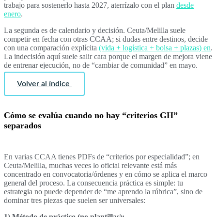
trabajo para sostenerlo hasta 2027, aterrízalo con el plan
desde
enero
.
La segunda es de calendario y decisión. Ceuta/Melilla suele
competir en fecha con otras CCAA; si dudas entre destinos, decide
con una comparación explícita
(vida + logística + bolsa + plazas) en
.
La indecisión aquí suele salir cara porque el margen de mejora viene
de entrenar ejecución, no de “cambiar de comunidad” en mayo.
Volver al índice
Cómo se evalúa cuando no hay “criterios GH”
separados
En varias CCAA tienes PDFs de “criterios por especialidad”; en
Ceuta/Melilla, muchas veces lo oficial relevante está más
concentrado en convocatoria/órdenes y en cómo se aplica el marco
general del proceso. La consecuencia práctica es simple: tu
estrategia no puede depender de “me aprendo la rúbrica”, sino de
dominar tres piezas que suelen ser universales:
1) Método de práctico (no plantillas):