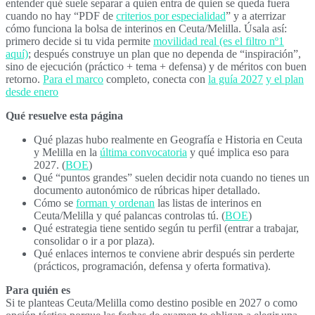
entender qué suele separar a quien entra de quien se queda fuera
cuando no hay “PDF de
criterios por especialidad
” y a aterrizar
cómo funciona la bolsa de interinos en Ceuta/Melilla. Úsala así:
primero decide si tu vida permite
movilidad real (es el filtro nº1
aquí)
; después construye un plan que no dependa de “inspiración”,
sino de ejecución (práctico + tema + defensa) y de méritos con buen
retorno.
Para el marco
completo, conecta con
la guía 2027
y el plan
desde enero
Qué resuelve esta página
Qué plazas hubo realmente en Geografía e Historia en Ceuta
y Melilla en la
última convocatoria
y qué implica eso para
2027. (
BOE
)
Qué “puntos grandes” suelen decidir nota cuando no tienes un
documento autonómico de rúbricas hiper detallado.
Cómo se
forman y ordenan
las listas de interinos en
Ceuta/Melilla y qué palancas controlas tú. (
BOE
)
Qué estrategia tiene sentido según tu perfil (entrar a trabajar,
consolidar o ir a por plaza).
Qué enlaces internos te conviene abrir después sin perderte
(prácticos, programación, defensa y oferta formativa).
Para quién es
Si te planteas Ceuta/Melilla como destino posible en 2027 o como